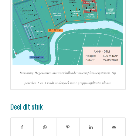
Inrichting Hegewarren met verschillende waterinfiltratiesystemen. Op
percelen 1 en 3 vindt onderzoek naar greppelinfiltratie plaats.
Deel dit stuk