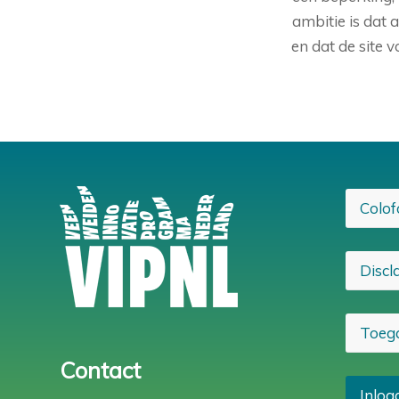
ambitie is dat 
en dat de site 
Colof
Discl
Toega
Contact
Inlog