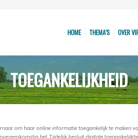
HOME
THEMA’S
OVER VI
TOEGANKELIJKHEID
ernaar om haar online informatie toegankelijk te maken 
overeenkomstig het Tijdelijk besluit digitale toegankelijkh