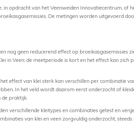
we, in opdracht van het Veenweiden Innovatiecentrum, of
broeikasgasemissies. De metingen worden uitgevoerd d
ten nog geen reducerend effect op broeikasgasemissies zie
 in Veen: de meetperiode is kort en het effect kan zich pa
et effect van klei sterk kan verschillen per combinatie v
ebben. In het veld wordt daarom eerst onderzocht of klei
de praktijk.
den verschillende kleitypes en combinaties getest en verg
aties van klei en veen zorgvuldig onderzocht, steeds in