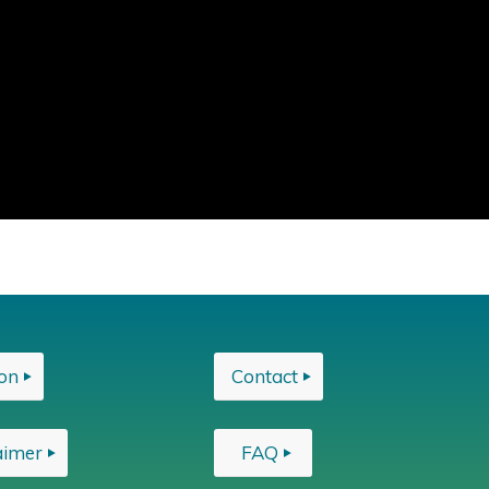
on
Contact
aimer
FAQ