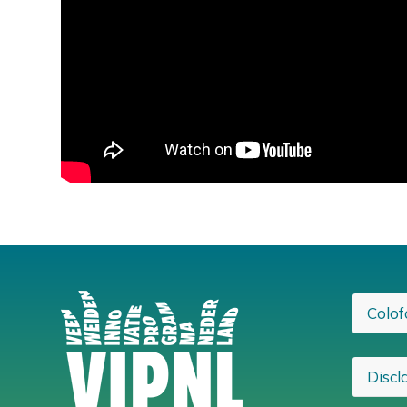
Colof
Discl