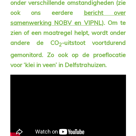
onder verschillende omstandigheden (zie
ook ons eerdere
bericht over
samenwerking NOBV en VIPNL
).
Om te
zien of een maatregel helpt, wordt onder
andere de CO
-uitstoot voortdurend
2
gemonitord. Zo ook op de proeflocatie
voor ‘klei in veen’ in Delfstrahuizen.