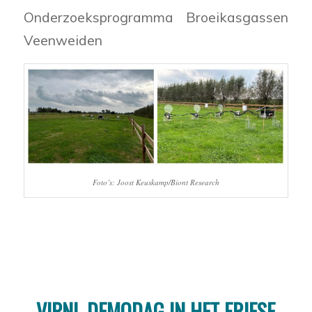
Onderzoeksprogramma Broeikasgassen
Veenweiden
Foto’s: Joost Keuskamp/Biont Research
VIPNL-DEMODAG IN HET FRIESE