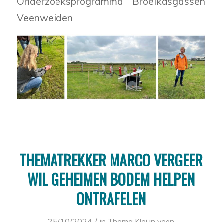
Onderzoeksprogramma Broeikasgassen
Veenweiden
THEMATREKKER MARCO VERGEER
WIL GEHEIMEN BODEM HELPEN
ONTRAFELEN
/
25/10/2024
in
Thema Klei in veen