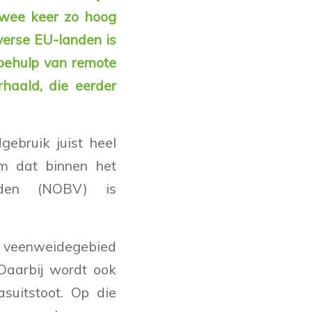
twee keer zo hoog
verse EU-landen is
behulp van remote
haald, die eerder
gebruik juist heel
em dat binnen het
iden (NOBV) is
e veenweidegebied
Daarbij wordt ook
suitstoot. Op die