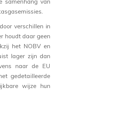
 de samenhang van
ikasgasemissies.
oor verschillen in
er houdt daar geen
nkzij het NOBV en
st lager zijn dan
evens naar de EU
et gedetailleerde
ijkbare wijze hun