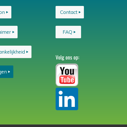
on
Contact
aimer
FAQ
nkelijkheid
Volg ons op:
gen