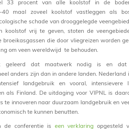
l 33 procent van alle koolstof in de bod
-40 maal zoveel koolstof vastleggen als b
cologische schade van drooggelegde veengebied
n koolstof vrij te geven, stoten de veengebied
e broeikasgassen die door vliegreizen worden ge
ang om veen wereldwijd te behouden.
 geleerd dat maatwerk nodig is en dat 
el anders zijn dan in andere landen. Nederland i
tensief landgebruik en vooral, intensievere
den als Finland. De uitdaging voor VIPNL is da
s te innoveren naar duurzaam landgebruik en v
onomisch te kunnen benutten.
an de conferentie is
een verklaring
opgesteld v