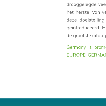
drooggelegde vee
het herstel van 
deze doelstellin
geïntroduceerd. 
de grootste uitda
Germany is promot
EUROPE: GERMANY |