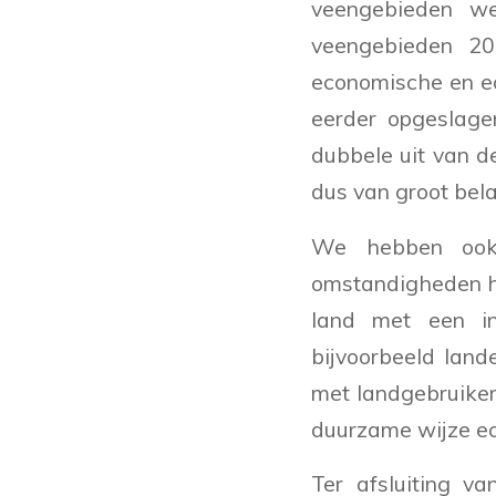
veengebieden we
veengebieden 20
economische en e
eerder opgeslage
dubbele uit van d
dus van groot bel
We hebben ook
omstandigheden he
land met een in
bijvoorbeeld lan
met landgebruiker
duurzame wijze ec
Ter afsluiting v