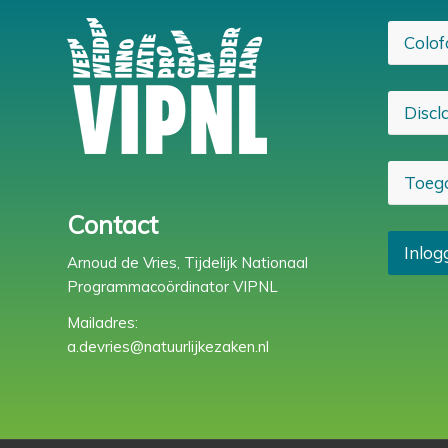
Colof
Discl
Toega
Contact
Inlog
Arnoud de Vries, Tijdelijk Nationaal
Programmacoördinator VIPNL
Mailadres:
a.devries@natuurlijkezaken.nl