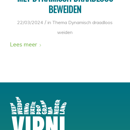
BEWEIDEN
/
22/03/2024
in
Thema Dynamisch draadloos
weiden
Lees meer