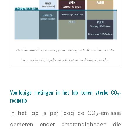
Grondmonsters die genomen zijn uit twee dieptes in de veenlaag van vier
controle- en vier profielkerenplots, met vier herhalingen per plot.
Voorlopige metingen in het lab tonen sterke CO
-
2
reductie
In het lab is per laag de CO
-emissie
2
gemeten onder omstandigheden die